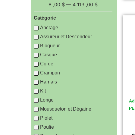
8
,00 $
—
4 113
,00 $
Catégorie
Ancrage
Assureur et Descendeur
Bloqueur
Casque
Corde
Crampon
Harnais
Kit
Longe
Ad
PE
Mousqueton et Dégaine
Piolet
Poulie