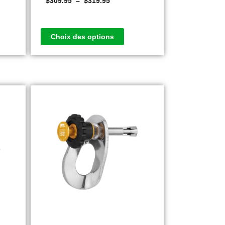
$
309.95
–
$
319.95
Choix des options