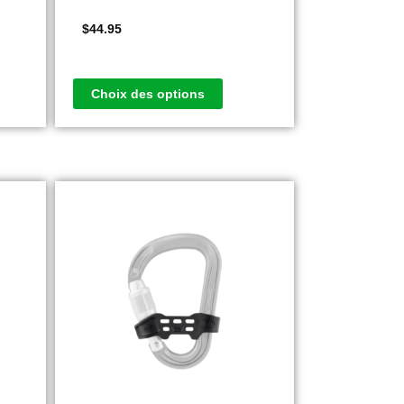
$
44.95
Choix des options