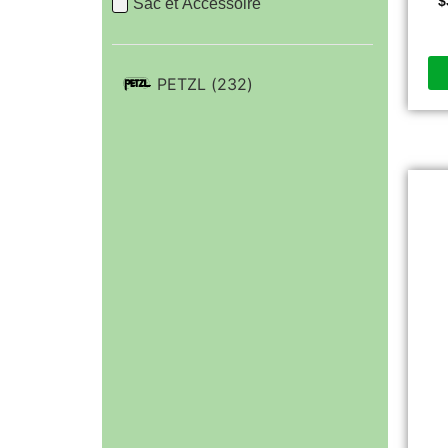
$
Sac et Accessoire
PETZL
(
232
)