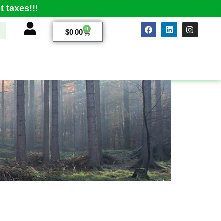
 taxes!!!
0
$
0.00