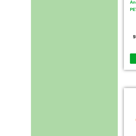
An
PE
$