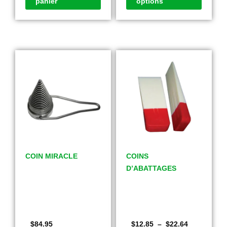
panier
options
COIN MIRACLE
COINS
D’ABATTAGES
$
84.95
$
12.85
–
$
22.64