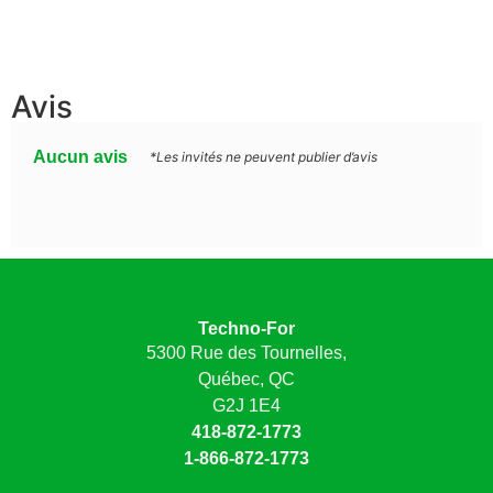
Avis
Aucun avis
*Les invités ne peuvent publier d’avis
Techno-For
5300 Rue des Tournelles,
Québec, QC
G2J 1E4
418-872-1773
1-866-872-1773