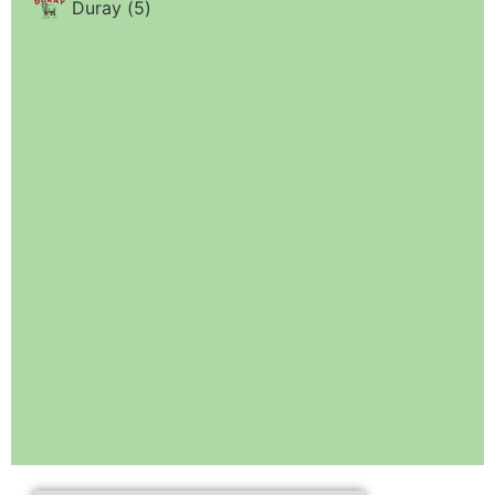
Duray
(
5
)