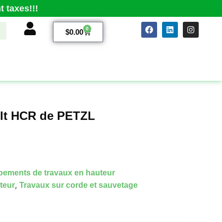
 taxes!!!
0
$
0.00
lt HCR de PETZL
pements de travaux en hauteur
,
teur
Travaux sur corde et sauvetage