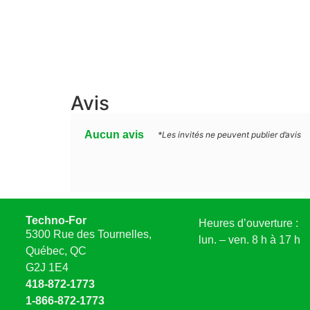
Avis
Aucun avis
*Les invités ne peuvent publier d’avis
Techno-For
Heures d’ouverture :
5300 Rue des Tournelles,
lun. – ven. 8 h à 17 h
Québec, QC
G2J 1E4
418-872-1773
1-866-872-1773