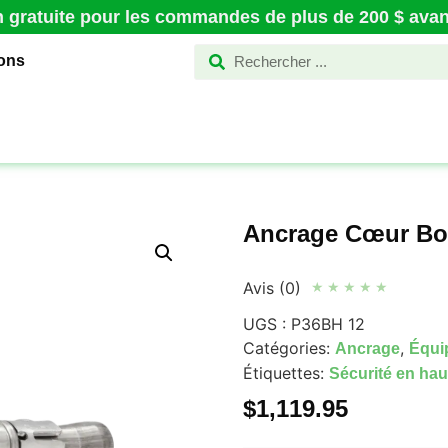
n gratuite pour les commandes de plus de 200 $ avant
ions
Ancrage Cœur Bo
Avis (0)
★
★
★
★
★
UGS :
P36BH 12
Catégories:
,
Ancrage
Équi
Étiquettes:
Sécurité en hau
$
1,119.95