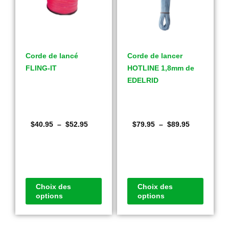
Corde de lancé
Corde de lancer
FLING-IT
HOTLINE 1,8mm de
EDELRID
$
40.95
–
$
52.95
$
79.95
–
$
89.95
Choix des
Choix des
options
options