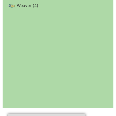
Weaver
(
4
)