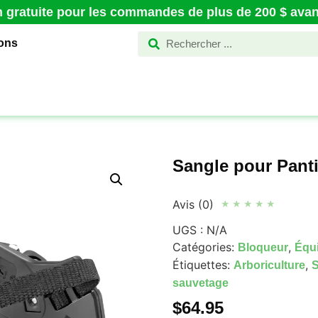
n gratuite pour les commandes de plus de 200 $ avant
ions
Sangle pour Pant
Avis (0)
★
★
★
★
★
UGS :
N/A
Catégories:
,
Bloqueur
Équi
Étiquettes:
,
Arboriculture
S
sauvetage
$
64.95