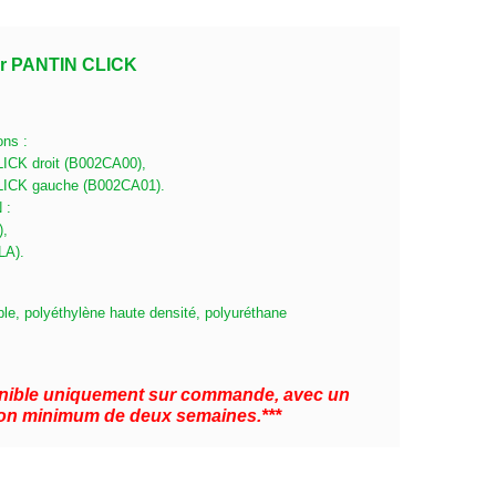
ur PANTIN CLICK
ons :
ICK droit (B002CA00),
LICK gauche (B002CA01).
 :
),
LA).
ble, polyéthylène haute densité, polyuréthane
ponible uniquement sur commande, avec un
ison minimum de deux semaines.***