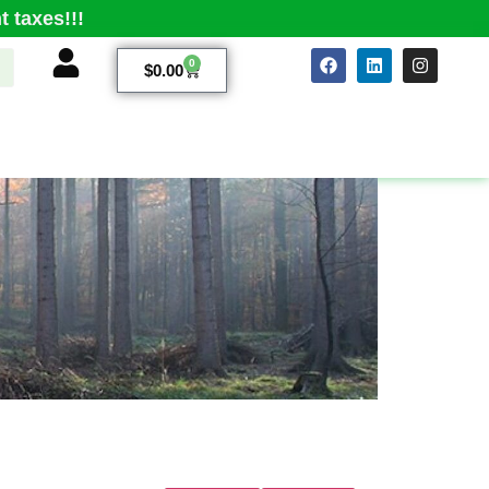
 taxes!!!
0
$
0.00