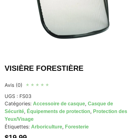
VISIÈRE FORESTIÈRE
Avis (0)
★
★
★
★
★
UGS :
FS03
Catégories:
,
Accessoire de casque
Casque de
,
,
Sécurité
Équipements de protection
Protection des
Yeux/Visage
Étiquettes:
,
Arboriculture
Foresterie
$
19.99