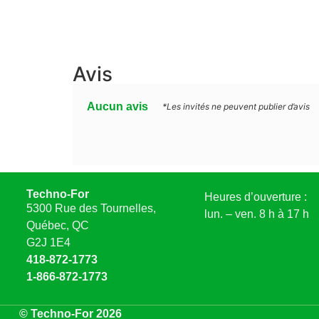
Avis
Aucun avis
*Les invités ne peuvent publier d’avis
Techno-For
Heures d’ouverture :
5300 Rue des Tournelles,
lun. – ven. 8 h à 17 h
Québec, QC
G2J 1E4
418-872-1773
1-866-872-1773
© Techno-For 2026