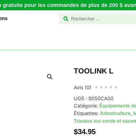
n gratuite pour les commandes de plus de 200 $ avant
ions
TOOLINK L
Avis (0)
★
★
★
★
★
UGS :
S050CA00
Catégorie:
Équipements de
Étiquettes:
,
Arboriculture
M
Travaux sur corde et sauv
$
34.95