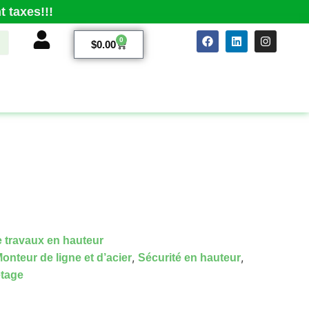
 taxes!!!
0
$
0.00
 travaux en hauteur
,
,
onteur de ligne et d’acier
Sécurité en hauteur
etage