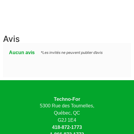
Avis
Aucun avis
*Les invités ne peuvent publier d’avis
Techno-For
5300 Rue des Tournelles,
Québec, QC
G2J 1E4
418-872-1773