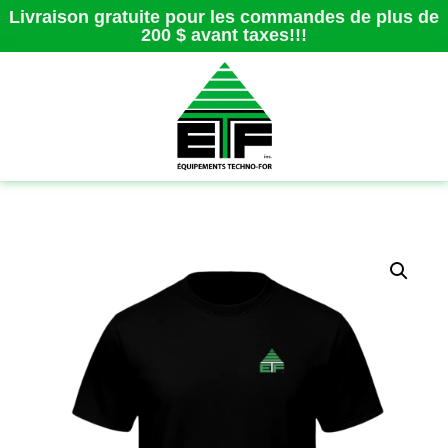
Livraison gratuite pour les commandes de plus de
200 $ avant taxes!!!