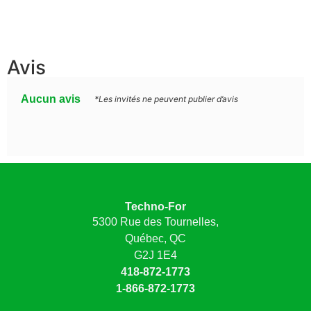
Avis
Aucun avis
*Les invités ne peuvent publier d’avis
Techno-For
5300 Rue des Tournelles,
Québec, QC
G2J 1E4
418-872-1773
1-866-872-1773