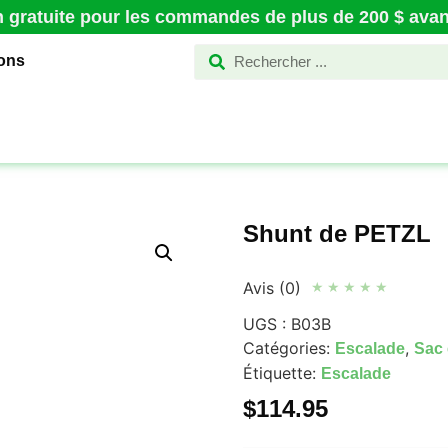
n gratuite pour les commandes de plus de 200 $ avant
ions
Shunt de PETZL
Avis (0)
★
★
★
★
★
UGS :
B03B
Catégories:
,
Escalade
Sac 
Étiquette:
Escalade
$
114.95