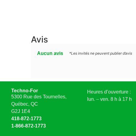
Avis
Aucun avis
*Les invités ne peuvent publier d’avis
Techno-For
Heures d’ouverture :
5300 Rue des Tournelles,
lun. – ven. 8 h à 17 h
Québec, QC
G2J 1E4
418-872-1773
1-866-872-1773