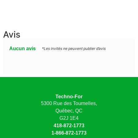
Avis
Aucun avis
*Les invités ne peuvent publier d’avis
Techno-For
5300 Rue des Tournelles,
Québec, QC
G2J 1E4
418-872-1773
1-866-872-1773