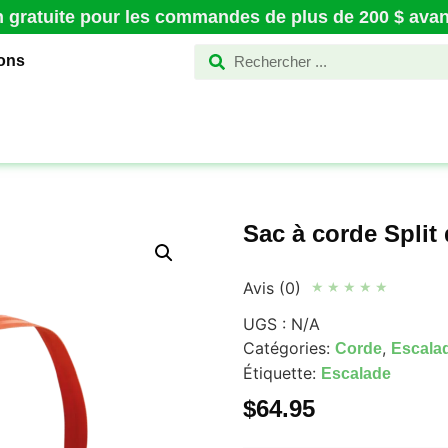
n gratuite pour les commandes de plus de 200 $ avant
ions
Sac à corde Split
Avis (0)
★
★
★
★
★
UGS :
N/A
Catégories:
,
Corde
Escala
Étiquette:
Escalade
$
64.95