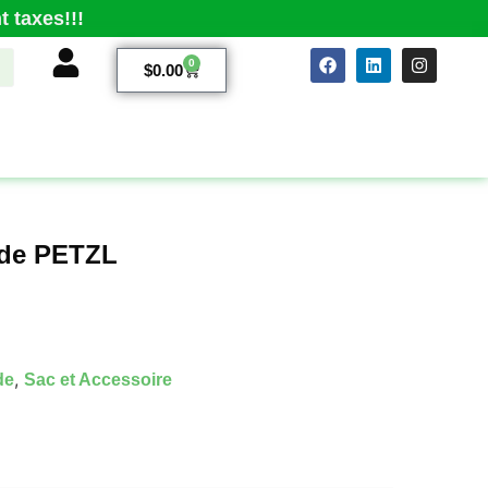
 taxes!!!
0
$
0.00
 de PETZL
,
de
Sac et Accessoire