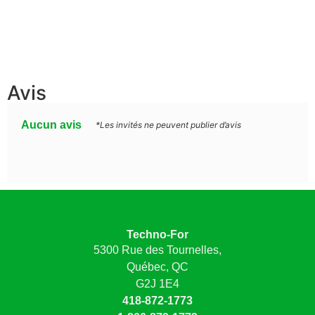
Avis
Aucun avis
*Les invités ne peuvent publier d’avis
Techno-For
5300 Rue des Tournelles,
Québec, QC
G2J 1E4
418-872-1773