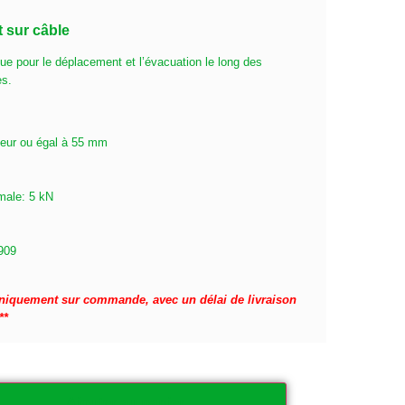
 sur câble
e pour le déplacement et l’évacuation le long des
es.
rieur ou égal à 55 mm
imale: 5 kN
1909
 uniquement sur commande, avec un délai de livraison
**
Ajouter au panier