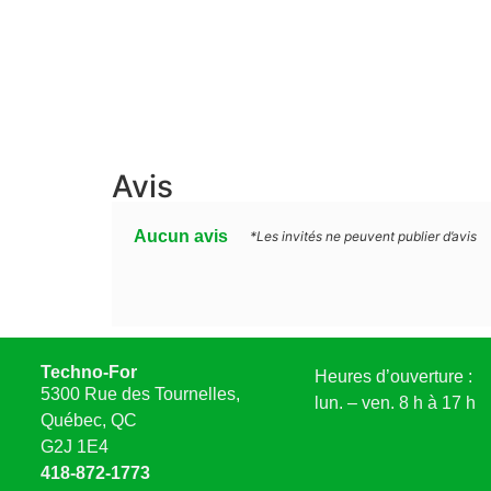
Avis
Aucun avis
*Les invités ne peuvent publier d’avis
Techno-For
Heures d’ouverture :
5300 Rue des Tournelles,
lun. – ven. 8 h à 17 h
Québec, QC
G2J 1E4
418-872-1773