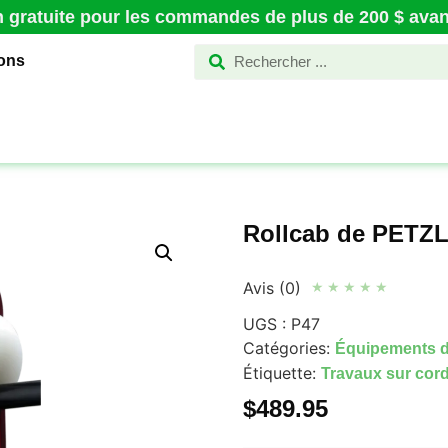
n gratuite pour les commandes de plus de 200 $ avant
ions
Rollcab de PETZ
Avis (0)
★
★
★
★
★
UGS :
P47
Catégories:
Équipements d
Étiquette:
Travaux sur cor
$
489.95