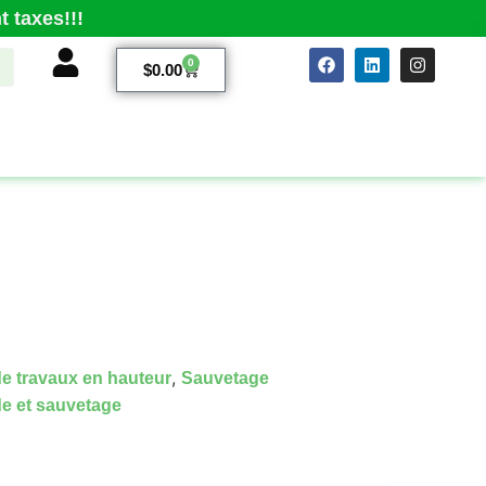
 taxes!!!
0
$
0.00
L
,
e travaux en hauteur
Sauvetage
de et sauvetage