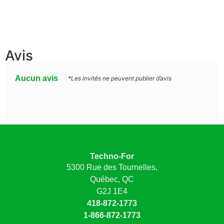
Avis
Aucun avis
*Les invités ne peuvent publier d’avis
Techno-For
5300 Rue des Tournelles,
Québec, QC
G2J 1E4
418-872-1773
1-866-872-1773