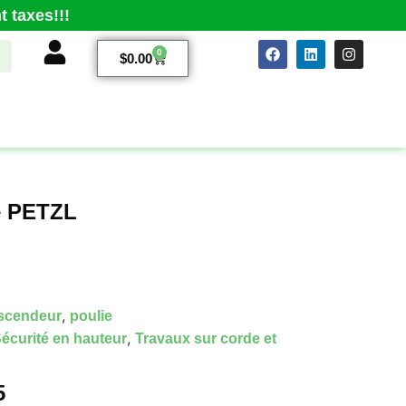
 taxes!!!
0
$
0.00
e PETZL
,
scendeur
poulie
,
écurité en hauteur
Travaux sur corde et
5