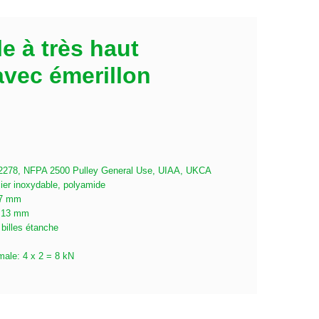
e à très haut
vec émerillon
 12278, NFPA 2500 Pulley General Use, UIAA, UKCA
cier inoxydable, polyamide
 7 mm
: 13 mm
 billes étanche
male: 4 x 2 = 8 kN