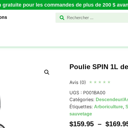
n gratuite pour les commandes de plus de 200 $ avant
ions
Poulie SPIN 1L d
Avis (0)
★
★
★
★
★
UGS :
P001BA00
Catégories:
Descendeur/A
Étiquettes:
,
Arboriculture
S
sauvetage
$
159.95
–
$
169.9