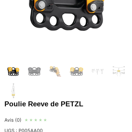
Poulie Reeve de PETZL
Avis (0)
★
★
★
★
★
UGS :
P005AA00