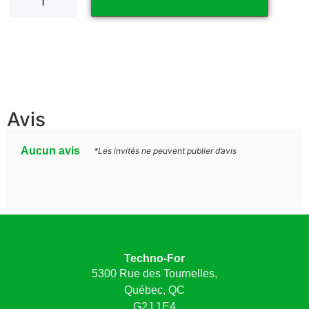
Ajouter au panier
Avis
Aucun avis
*Les invités ne peuvent publier d’avis
Techno-For
5300 Rue des Tournelles,
Québec, QC
G2J 1E4