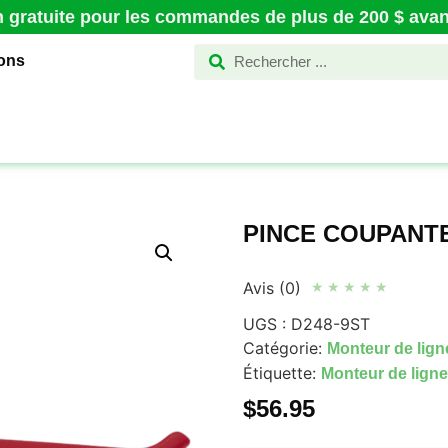
n gratuite pour les commandes de plus de 200 $ avant
ions
PINCE COUPANT
Avis (0)
★
★
★
★
★
UGS :
D248-9ST
Catégorie:
Monteur de lign
Étiquette:
Monteur de ligne 
$
56.95