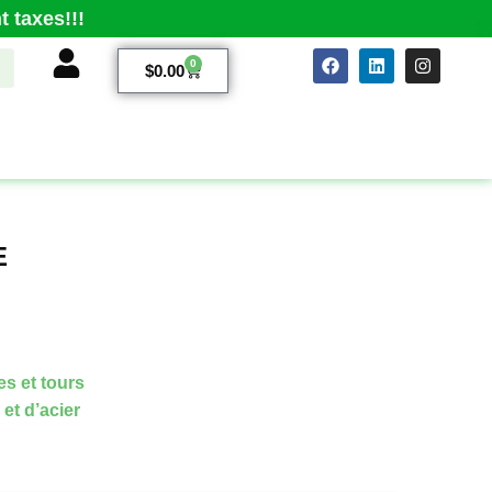
 taxes!!!
0
$
0.00
E
es et tours
et d’acier