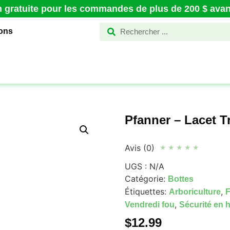
n gratuite pour les commandes de plus de 200 $ avant
ions
Pfanner – Lacet T
Avis (0)
★
★
★
★
★
UGS :
N/A
Catégorie:
Bottes
Étiquettes:
,
Arboriculture
F
,
Vendredi fou
Sécurité en 
$
12.99