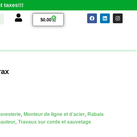
 taxes!!!
0
$
0.00
rax
,
,
oresterie
Monteur de ligne et d’acier
Rabais
,
hauteur
Travaux sur corde et sauvetage