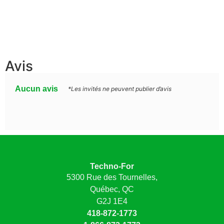
Avis
Aucun avis
*Les invités ne peuvent publier d’avis
Techno-For
5300 Rue des Tournelles,
Québec, QC
G2J 1E4
418-872-1773