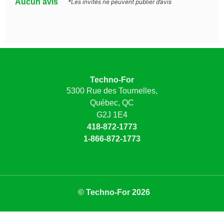
Aucun avis
*Les invités ne peuvent publier d’avis
Techno-For
5300 Rue des Tournelles,
Québec, QC
G2J 1E4
418-872-1773
1-866-872-1773
© Techno-For 2026