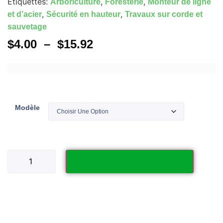
Étiquettes:
,
,
Arboriculture
Foresterie
Monteur de ligne
,
,
et d’acier
Sécurité en hauteur
Travaux sur corde et
sauvetage
$
4.00
–
$
15.92
Modèle
Ajouter au panier