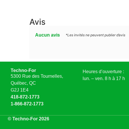
Avis
Aucun avis
*Les invités ne peuvent publier d’avis
Techno-For
Heures d’ouverture :
5300 Rue des Tournelles,
lun. – ven. 8 h à 17 h
Québec, QC
G2J 1E4
418-872-1773
1-866-872-1773
© Techno-For 2026