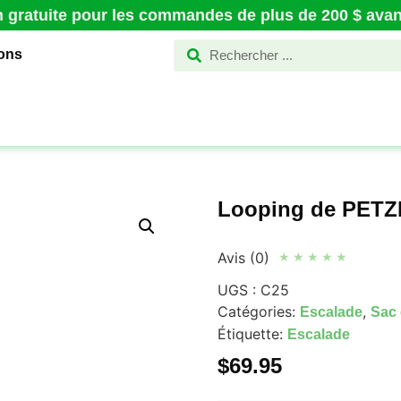
n gratuite pour les commandes de plus de 200 $ avant
ions
Looping de PETZ
Avis (0)
★
★
★
★
★
UGS :
C25
Catégories:
,
Escalade
Sac 
Étiquette:
Escalade
$
69.95