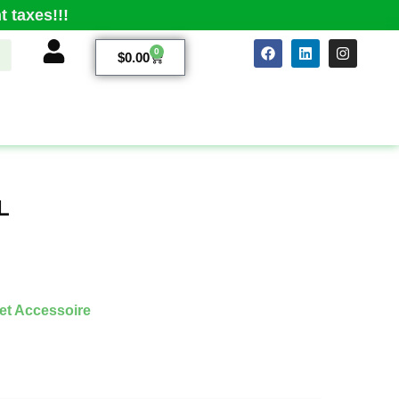
 taxes!!!
0
$
0.00
L
et Accessoire