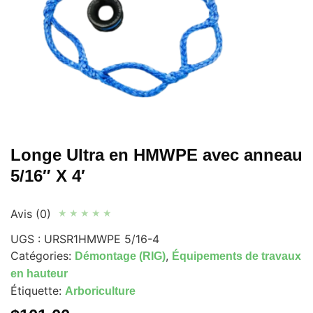
Longe Ultra en HMWPE avec anneau
5/16″ X 4′
Avis (0)
★
★
★
★
★
UGS :
URSR1HMWPE 5/16-4
Catégories:
,
Démontage (RIG)
Équipements de travaux
en hauteur
Étiquette:
Arboriculture