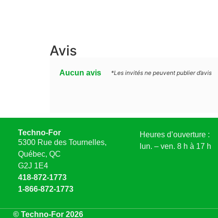
Avis
Aucun avis
*Les invités ne peuvent publier d’avis
Techno-For
Heures d’ouverture :
5300 Rue des Tournelles,
lun. – ven. 8 h à 17 h
Québec, QC
G2J 1E4
418-872-1773
1-866-872-1773
© Techno-For 2026