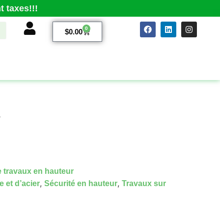
 taxes!!!
0
$
0.00
s
 travaux en hauteur
,
,
 et d’acier
Sécurité en hauteur
Travaux sur