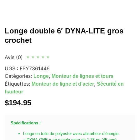
Longe double 6′ DYNA-LITE gros
crochet
Avis (0)
★
★
★
★
★
UGS :
FPY7361446
Catégories:
,
Longe
Monteur de lignes et tours
Étiquettes:
,
Monteur de ligne et d’acier
Sécurité en
hauteur
$
194.95
Spécifications :
Longe en toile de polyester avec absorbeur d’énergie
« DYNA-ONE » en sangle grise de 1,75 po (45 mm)