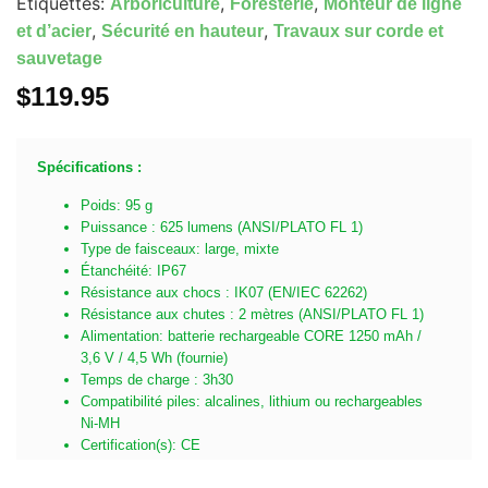
Étiquettes:
,
,
Arboriculture
Foresterie
Monteur de ligne
,
,
et d’acier
Sécurité en hauteur
Travaux sur corde et
sauvetage
$
119.95
Spécifications :
Poids: 95 g
Puissance : 625 lumens (ANSI/PLATO FL 1)
Type de faisceaux: large, mixte
Étanchéité: IP67
Résistance aux chocs : IK07 (EN/IEC 62262)
Résistance aux chutes : 2 mètres (ANSI/PLATO FL 1)
Alimentation: batterie rechargeable CORE 1250 mAh /
3,6 V / 4,5 Wh (fournie)
Temps de charge : 3h30
Compatibilité piles: alcalines, lithium ou rechargeables
Ni-MH
Certification(s): CE