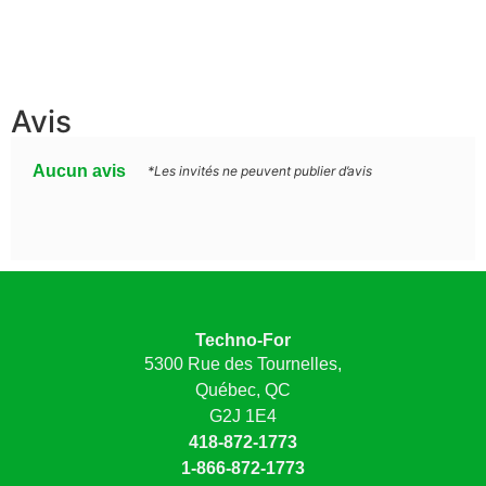
Avis
Aucun avis
*Les invités ne peuvent publier d’avis
Techno-For
5300 Rue des Tournelles,
Québec, QC
G2J 1E4
418-872-1773
1-866-872-1773