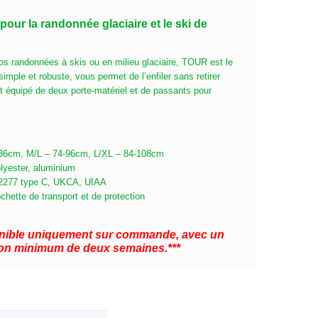
pour la randonnée glaciaire et le ski de
 randonnées à skis ou en milieu glaciaire, TOUR est le
simple et robuste, vous permet de l’enfiler sans retirer
t équipé de deux porte-matériel et de passants pour
4-86cm, M/L – 74-96cm, L/XL – 84-108cm
olyester, aluminium
 12277 type C, UKCA, UIAA
chette de transport et de protection
ponible uniquement sur commande, avec un
ison minimum de deux semaines.***