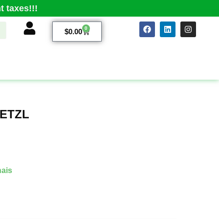
 taxes!!!
0
$
0.00
PETZL
ais