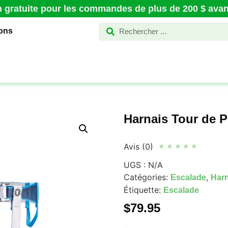
n gratuite pour les commandes de plus de 200 $ avant
ions
Harnais Tour de 
Avis (0)
★
★
★
★
★
UGS :
N/A
Catégories:
,
Escalade
Harn
Étiquette:
Escalade
$
79.95