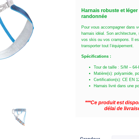
Harnais robuste et léger 
randonnée
Pour vous accompagner dans vos
harnais idéal. Son architecture, 
vos skis ou vos crampons. Il es
transporter tout l’équipement.
Spécifications :
Tour de taille : S/M – 6
Matière(s): polyamide, p
Certification(s): CE EN
Harnais livré dans une po
***Ce produit est dis
délai de livra
Grandeur