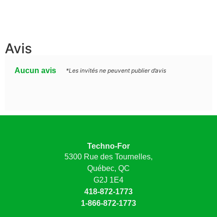
Avis
Aucun avis
*Les invités ne peuvent publier d’avis
Techno-For
5300 Rue des Tournelles,
Québec, QC
G2J 1E4
418-872-1773
1-866-872-1773