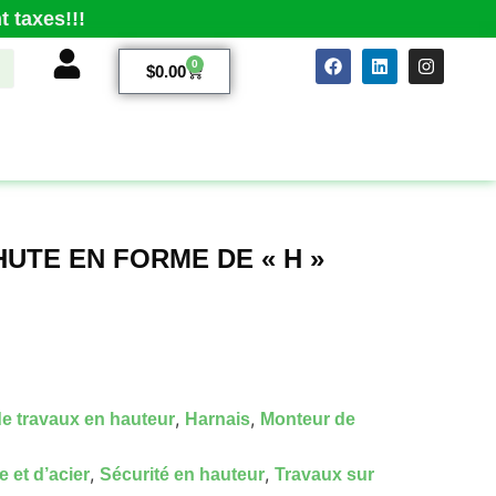
 taxes!!!
0
$
0.00
HUTE EN FORME DE « H »
,
,
e travaux en hauteur
Harnais
Monteur de
,
,
 et d’acier
Sécurité en hauteur
Travaux sur