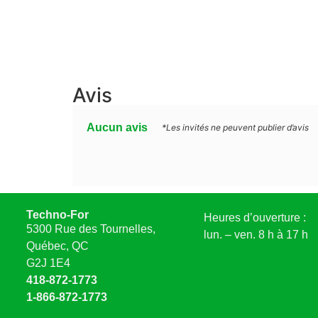
Avis
Aucun avis
*Les invités ne peuvent publier d’avis
Techno-For
Heures d’ouverture :
5300 Rue des Tournelles,
lun. – ven. 8 h à 17 h
Québec, QC
G2J 1E4
418-872-1773
1-866-872-1773