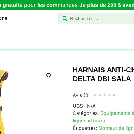
n gratuite pour les commandes de plus de 200 $ avant
ions
HARNAIS ANTI-C
DELTA DBI SALA
Avis (0)
★
★
★
★
★
UGS :
N/A
Catégories:
Équipements d
lignes et tours
Étiquettes:
Monteur de ligne