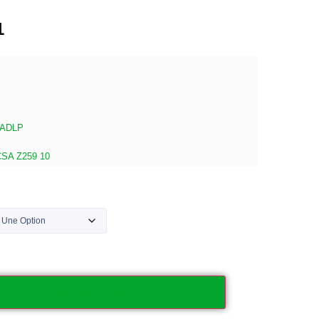
1
u ADLP
CSA Z259 10
Ajouter au panier