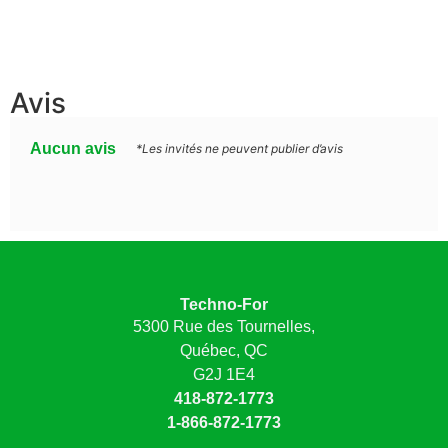
Avis
Aucun avis
*Les invités ne peuvent publier d’avis
Techno-For
5300 Rue des Tournelles,
Québec, QC
G2J 1E4
418-872-1773
1-866-872-1773