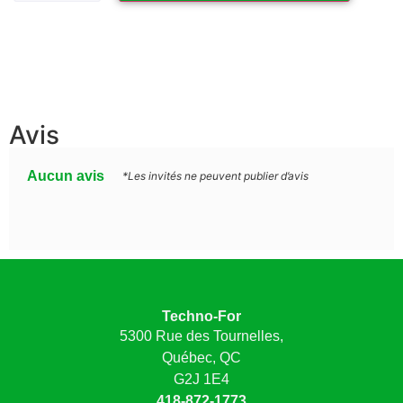
Avis
Aucun avis
*Les invités ne peuvent publier d’avis
Techno-For
5300 Rue des Tournelles,
Québec, QC
G2J 1E4
418-872-1773