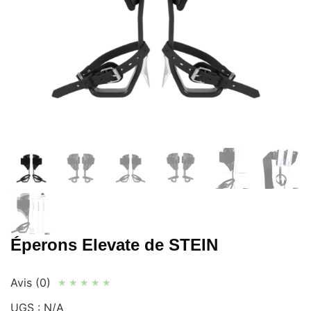
Éperons Elevate de STEIN
Avis (0)
★
★
★
★
★
UGS :
N/A