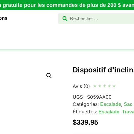
n gratuite pour les commandes de plus de 200 $ avant
ions
Dispositif d’incl
Avis (0)
★
★
★
★
★
UGS :
S059AA00
Catégories:
,
Escalade
Sac 
Étiquettes:
,
Escalade
Trava
$
339.95