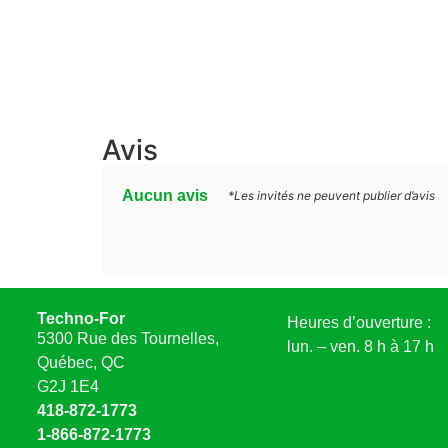
Avis
Aucun avis
*Les invités ne peuvent publier d’avis
Techno-For
Heures d’ouverture :
5300 Rue des Tournelles,
lun. – ven. 8 h à 17 h
Québec, QC
G2J 1E4
418-872-1773
1-866-872-1773