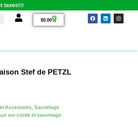
 taxes!!!
0
$
0.00
inaison Stef de PETZL
,
et Accessoire
Sauvetage
ux sur corde et sauvetage