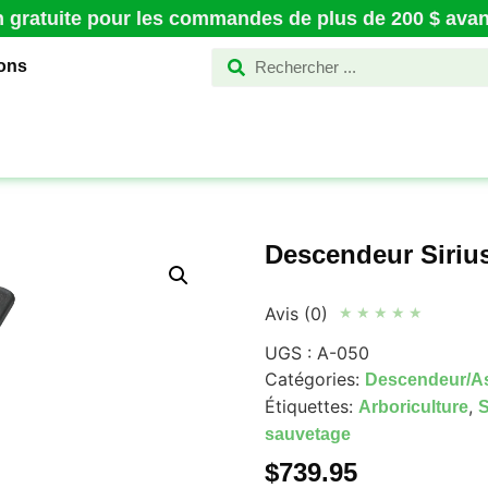
n gratuite pour les commandes de plus de 200 $ avant
ions
Descendeur Siri
Avis (0)
★
★
★
★
★
UGS :
A-050
Catégories:
Descendeur/A
Étiquettes:
,
Arboriculture
S
sauvetage
$
739.95