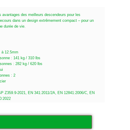
es avantages des meilleurs descendeurs pour les
e secours dans un design extrêmement compact – pour un
e durée de vie.
m à 12.5mm
onne : 141 kg / 310 lbs
onnes : 282 kg / 620 lbs
ui
onnes : 2
cier
SSP Z359.9-2021, EN 341:2011/2A, EN 12841:2006/C, EN
0:2022
Ajouter au panier