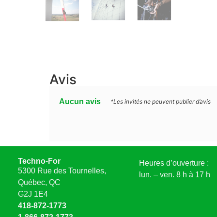
Avis
Aucun avis
*Les invités ne peuvent publier d’avis
Techno-For
Heures d’ouverture :
5300 Rue des Tournelles,
lun. – ven. 8 h à 17 h
Québec, QC
G2J 1E4
418-872-1773