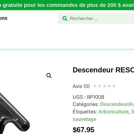
n gratuite pour les commandes de plus de 200 $ avant
ions
Descendeur RESC
Avis (0)
★
★
★
★
★
UGS :
RP100B
Catégories:
Descendeur/A
Étiquettes:
,
Arboriculture
S
sauvetage
$
67.95