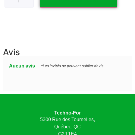
Ajouter au panier
Avis
Aucun avis
*Les invités ne peuvent publier d’avis
Techno-For
5300 Rue des Tournelles,
Québec, QC
G2J 1E4