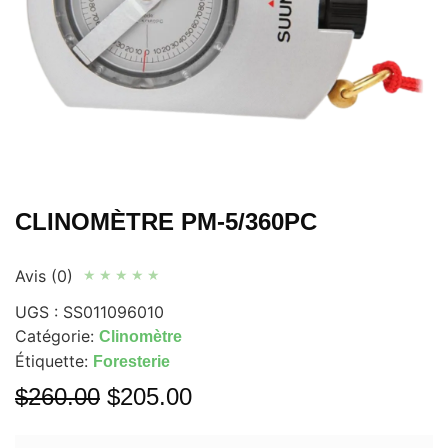
CLINOMÈTRE PM-5/360PC
Avis (0)
★
★
★
★
★
UGS :
SS011096010
Catégorie:
Clinomètre
Étiquette:
Foresterie
$
260.00
$
205.00