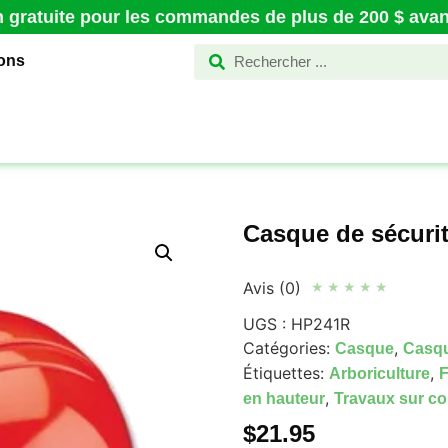
n gratuite pour les commandes de plus de 200 $ avant
ions
Casque de sécur
Avis (0)
★
★
★
★
★
UGS :
HP241R
Catégories:
,
Casque
Casqu
Étiquettes:
,
Arboriculture
F
,
en hauteur
Travaux sur co
$
21.95