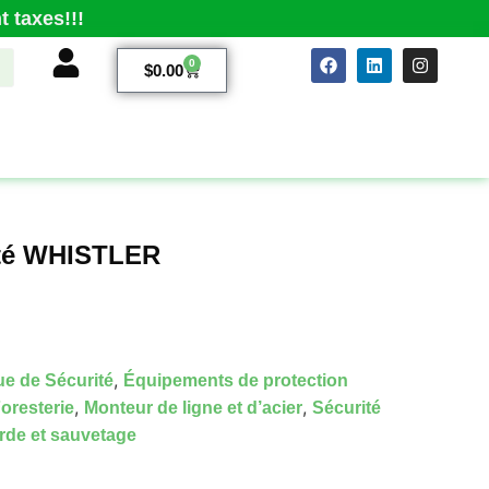
 taxes!!!
0
$
0.00
ité WHISTLER
,
e de Sécurité
Équipements de protection
,
,
oresterie
Monteur de ligne et d’acier
Sécurité
rde et sauvetage