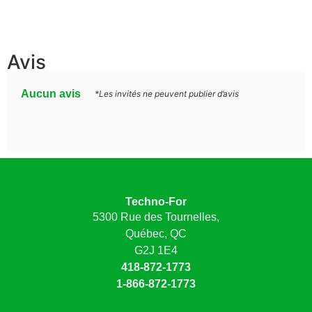
Avis
Aucun avis
*Les invités ne peuvent publier d’avis
Techno-For
5300 Rue des Tournelles,
Québec, QC
G2J 1E4
418-872-1773
1-866-872-1773