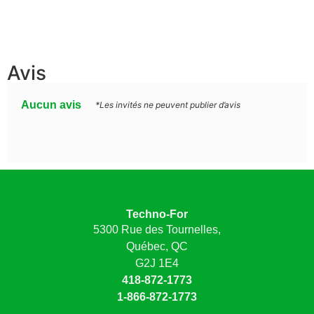
Avis
Aucun avis
*Les invités ne peuvent publier d’avis
Techno-For
5300 Rue des Tournelles,
Québec, QC
G2J 1E4
418-872-1773
1-866-872-1773