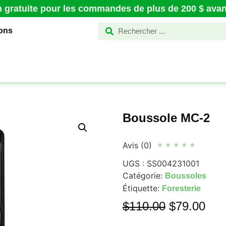
n gratuite pour les commandes de plus de 200 $ avant
ions
Boussole MC-2
Avis (0)
★
★
★
★
★
UGS :
SS004231001
Catégorie:
Boussoles
Étiquette:
Foresterie
$
110.00
$
79.00