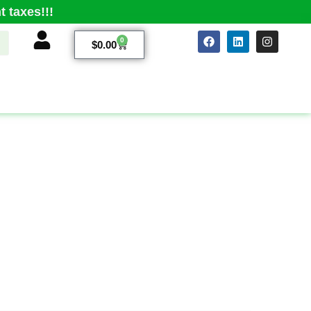
 taxes!!!
0
$
0.00