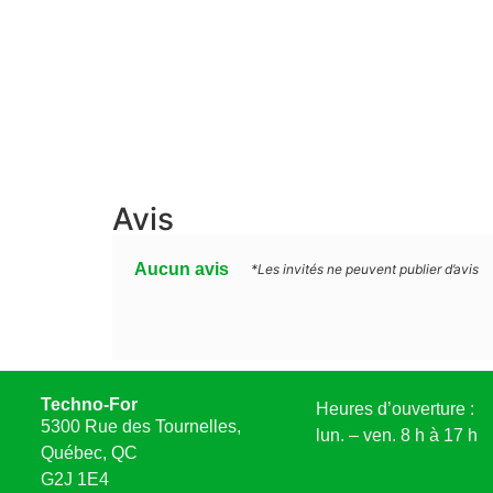
Avis
Aucun avis
*Les invités ne peuvent publier d’avis
Techno-For
Heures d’ouverture :
5300 Rue des Tournelles,
lun. – ven. 8 h à 17 h
Québec, QC
G2J 1E4