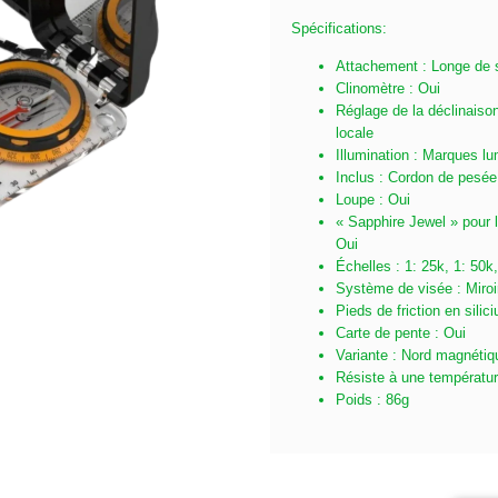
Spécifications:
Attachement : Longe de 
Clinomètre : Oui
Réglage de la déclinaiso
locale
Illumination : Marques l
Inclus : Cordon de pesée
Loupe : Oui
« Sapphire Jewel » pour l
Oui
Échelles : 1: 25k, 1: 50
Système de visée : Miroir
Pieds de friction en silic
Carte de pente : Oui
Variante : Nord magnétiq
Résiste à une températur
Poids : 86g