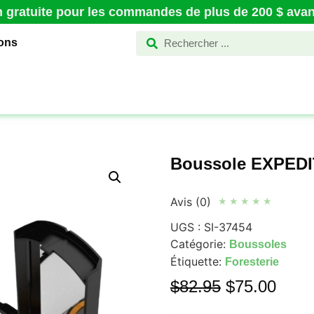
n gratuite pour les commandes de plus de 200 $ avant
ions
Boussole EXPEDI
Avis (0)
★
★
★
★
★
UGS :
SI-37454
Catégorie:
Boussoles
Étiquette:
Foresterie
$
82.95
$
75.00