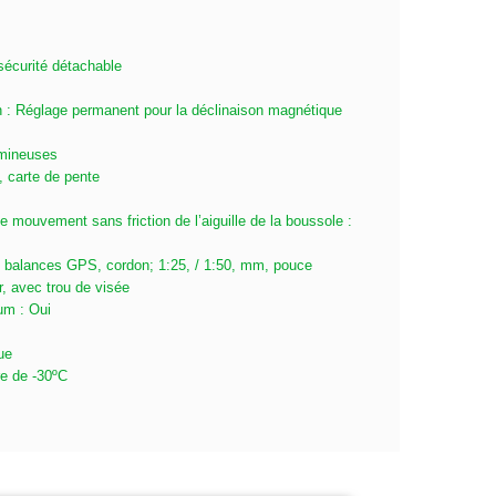
sécurité détachable
n : Réglage permanent pour la déclinaison magnétique
umineuses
, carte de pente
e mouvement sans friction de l’aiguille de la boussole :
k, balances GPS, cordon; 1:25, / 1:50, mm, pouce
, avec trou de visée
ium : Oui
ue
e de -30ºC