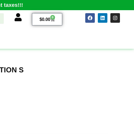
 taxes!!!
0
$
0.00
TION S