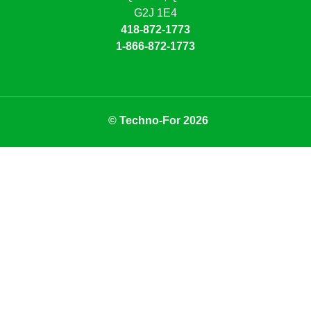
G2J 1E4
418-872-1773
1-866-872-1773
© Techno-For 2026